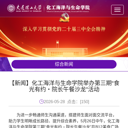
Toggl
navig
综合新闻
【新闻】化工海洋与生命学院举办第三期“食
光有约・院长午餐沙龙”活动
2026-05-28 点击：[
150
]
为进一步畅通师生沟通渠道，搭建师生面对面交流平台，
助力学生明晰成长路径、提升综合素养，5月26日中午，化工海
洋与生命学院第三期“食光有约・院长午餐沙龙”在B12美食广场