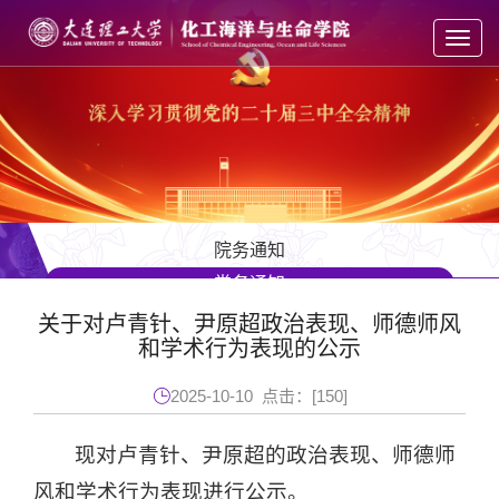
Toggl
navig
院务通知
党务通知
教务通知
关于对卢青针、尹原超政治表现、师德师风
和学术行为表现的公示
学工通知
人才招聘
2025-10-10 点击：[
150
]
现对卢青针、尹原超的政治表现、师德师
风和学术行为表现进行公示。