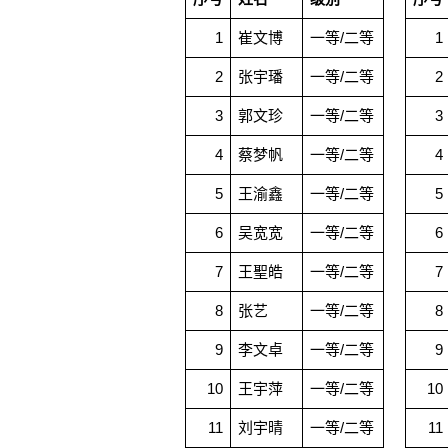
1
崔文博
一等/二等
1
2
张宇璠
一等/二等
2
3
郭文珍
一等/二等
3
4
蔡梦帆
一等/二等
4
5
王渝鑫
一等/二等
5
6
吴宽宽
一等/二等
6
7
王聖皓
一等/二等
7
8
张艺
一等/二等
8
9
李文卓
一等/二等
9
10
王宇萍
一等/二等
10
11
刘宇晴
一等/二等
11