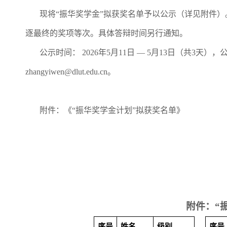
现将“振华奖学金”拟获奖名单予以公示（详见附件）
逐最终的奖项等次。具体答辩时间另行通知。
公示时间：
2026
年
5
月
11
日
— 5
月
13
日（共
3
天），
zhangyiwen@dlut.edu.cn
。
附件：《“振华奖学金计划”拟获奖名单》
附件：“
序号
姓名
级别
序号