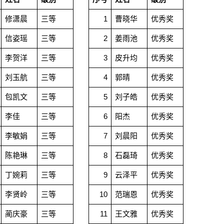
修潇晨
三等
1
曹晓华
优秀奖
信姿瑶
三等
2
姜雨池
优秀奖
李贺洋
三等
3
皮升均
优秀奖
刘玉航
三等
4
郭晴
优秀奖
包凯文
三等
5
刘子皓
优秀奖
李佳
三等
6
阳杰
优秀奖
李敏娟
三等
7
刘晨阳
优秀奖
陈艳琳
三等
8
石磊琦
优秀奖
丁婉莉
三等
9
云泽平
优秀奖
李贤岭
三等
10
范瑞恩
优秀奖
蔺庆豪
三等
11
王文雅
优秀奖