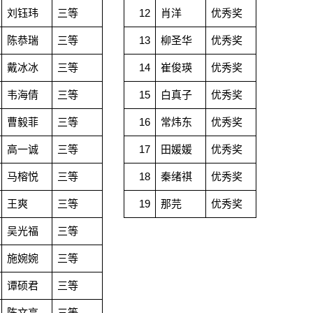
刘钰玮
三等
12
肖洋
优秀奖
陈恭瑞
三等
13
柳圣华
优秀奖
戴冰冰
三等
14
崔俊瑛
优秀奖
韦海倩
三等
15
白真子
优秀奖
曹毅菲
三等
16
常炜东
优秀奖
高一诚
三等
17
田媛媛
优秀奖
马榕悦
三等
18
秦绪祺
优秀奖
王爽
三等
19
那芫
优秀奖
吴光福
三等
施婉婉
三等
谭硕君
三等
陈文亮
三等