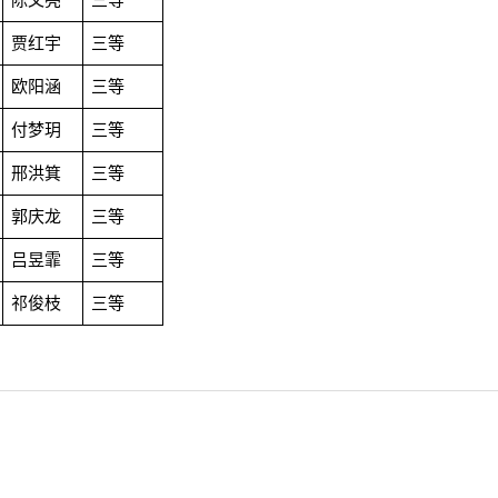
贾红宇
三等
欧阳涵
三等
付梦玥
三等
邢洪箕
三等
郭庆龙
三等
吕昱霏
三等
祁俊枝
三等