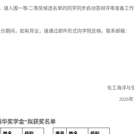
。请入围一等
/
二等奖候选名单的同学同步启动答辩评审准备工作
公示期间，如有异议，请通过邮件形式向学院反映。联系邮箱：
化工海洋与
2026
年
振华奖学金”拟获奖名单
姓名
级别
序号
姓名
级别